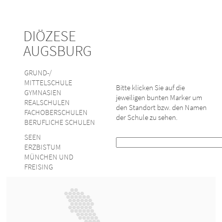
DIÖZESE
AUGSBURG
GRUND-/
MITTELSCHULE
Bitte klicken Sie auf die
GYMNASIEN
jeweiligen bunten Marker um
REALSCHULEN
den Standort bzw. den Namen
FACHOBERSCHULEN
der Schule zu sehen.
BERUFLICHE SCHULEN
SEEN
ERZBISTUM
MÜNCHEN UND
FREISING